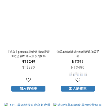
【現貨】potdemiel蜂蜜罐 海綿寶寶
保暖加絨刺繡緹哈觸碰螢幕保暖手
比奇堡居民 路人魚系列掛飾
套
NT$249
NT$99
NT$880
NT$480
加入購物車
加入購物車