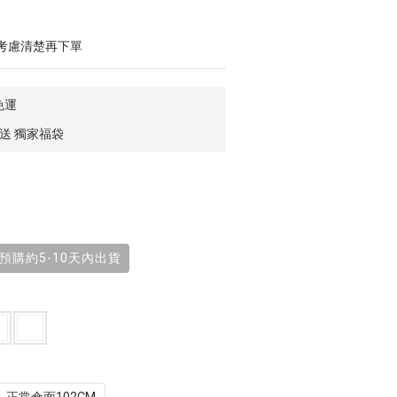
考慮清楚再下單
免運
 送 獨家福袋
 預購約5-10天內出貨
M
正常傘面102CM