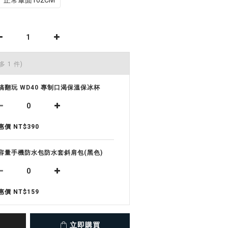
多 1 件)
搞翻玩 WD40 專制口渴保溫保冰杯
惠價 NT$390
容量手機防水包防水套斜肩包(黑色)
惠價 NT$159
立即購買