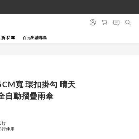
立即購買
折 $100
百元出清專區
5CM寬 環扣掛勾 晴天
 全自動摺疊雨傘
同行
同行使用