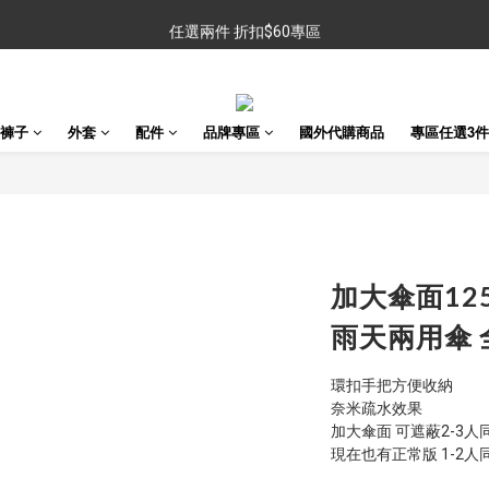
任選兩件 折扣$60專區
任選兩件 折扣$60專區
金銀牌會員 滿$999免運
任選兩件 折扣$60專區
褲子
外套
配件
品牌專區
國外代購商品
專區任選3件 
加大傘面12
雨天兩用傘
環扣手把方便收納
奈米疏水效果
加大傘面 可遮蔽2-3人
現在也有正常版 1-2人