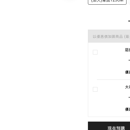
以優惠價加購商品
(最
惡
優
大
優
現在預購