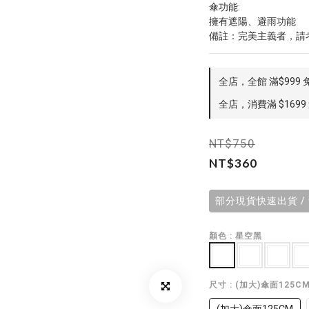
傘功能:
擁有遮陽、避雨功能
備註：完美主義者，請
全店，全館 滿$999 
全店，消費滿 $1699
NT$750
NT$360
部分現貨快速出貨 /
顏色
: 星空黑
尺寸
: (加大)傘面125C
(加大)傘面125CM