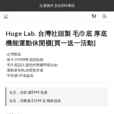
任選兩件 折扣$60專區
任選兩件 折扣$60專區
金銀牌會員 滿$999免運
任選兩件 折扣$60專區
Huge Lab. 台灣社頭製 毛巾底 厚底
機能運動休閒襪[買一送一活動]
-台灣製造
-萊卡 LYCRA® 認證貼紙
-毛巾底設計,讓您的雙腳呼吸自如
-運動更有勁,休閒更舒適
-平民價 CP值超高
全店，全館 滿$999 免運
全店，消費滿 $1699 送 獨家福袋