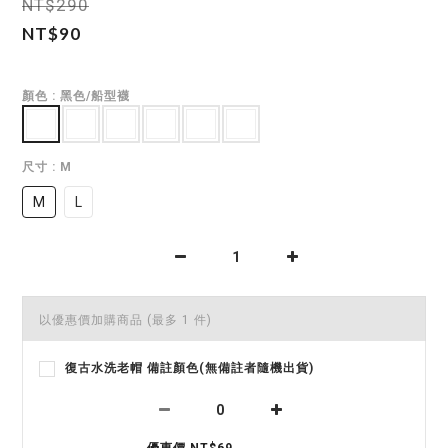
NT$290
NT$90
顏色
: 黑色/船型襪
尺寸
: M
M
L
以優惠價加購商品
(最多 1 件)
復古水洗老帽 備註顏色(無備註者隨機出貨)