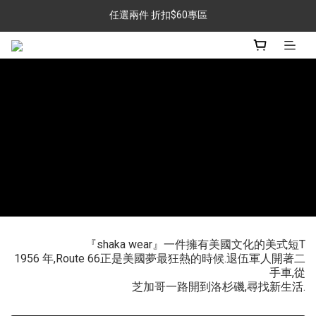
任選兩件 折扣$60專區
金銀牌會員 滿$999免運
任選兩件 折扣$60專區
『shaka wear』一件擁有美國文化的美式短T
1956 年,Route 66正是美國夢最狂熱的時候.退伍軍人開著二
手車,從
芝加哥一路開到洛杉磯,尋找新生活.