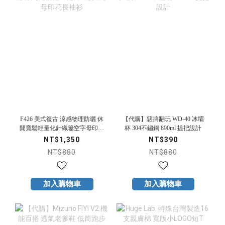
F426 美式復古 涼感物理防曬 休
【代購】惡搞翻玩 WD-40 冰壩
閒寬鬆輕量化針織簍空字母印花
杯 304不鏽鋼 890ml 提把設計
長袖衫
NT$1,350
NT$390
NT$880
NT$880
加入購物車
加入購物車