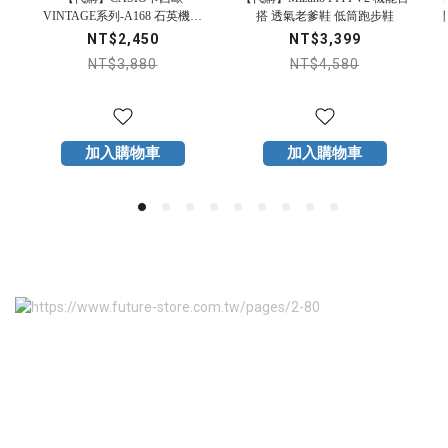
VINTAGE系列-A168 石英機芯
搭 透氣老爹鞋 低筒跑步鞋
不鏽鋼錶帶 黑色錶盤 黑魂 手錶
NT$2,450
NT$3,399
NT$3,880
NT$4,580
加入購物車
加入購物車