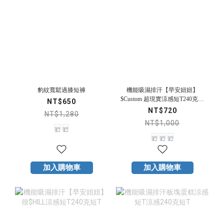
豹紋寬鬆過膝短褲
機能吸濕排汗【早安妞妞】
$Custom 超現實涼感短T240克短
NT$650
T
NT$720
NT$1,280
NT$1,000
加入購物車
加入購物車