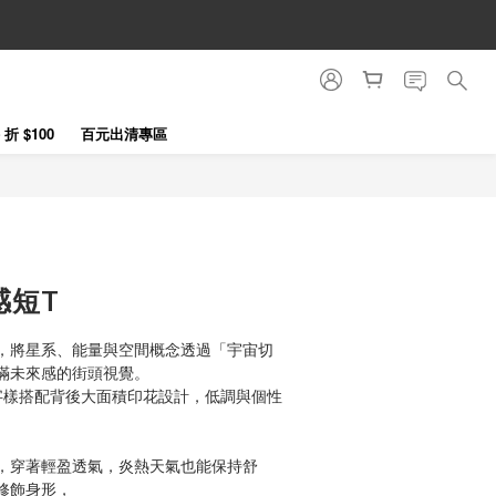
立即購買
折 $100
百元出清專區
感短T
，將星系、能量與空間概念透過「宇宙切
滿未來感的街頭視覺。
ZE 字樣搭配背後大面積印花設計，低調與個性
，穿著輕盈透氣，炎熱天氣也能保持舒
修飾身形，