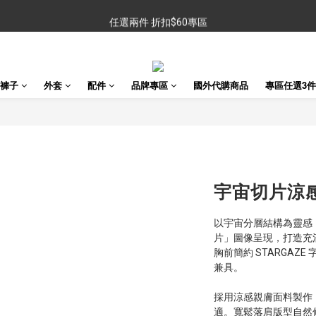
任選兩件 折扣$60專區
任選兩件 折扣$60專區
金銀牌會員 滿$999免運
任選兩件 折扣$60專區
褲子
外套
配件
品牌專區
國外代購商品
專區任選3件 
宇宙切片涼
以宇宙分層結構為靈感
片」圖像呈現，打造充
胸前簡約 STARGA
兼具。
採用涼感親膚面料製作
適。寬鬆落肩版型自然