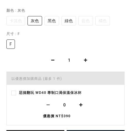
顏色
: 灰色
卡其色
灰色
黑色
綠色
藍色
橘色
尺寸
: F
F
以優惠價加購商品
(最多 1 件)
惡搞翻玩 WD40 專制口渴保溫保冰杯
優惠價 NT$390