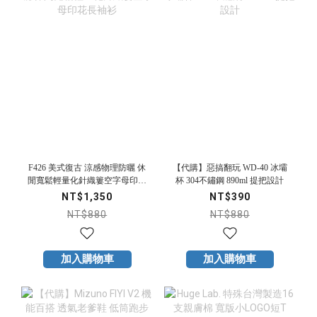
F426 美式復古 涼感物理防曬 休
【代購】惡搞翻玩 WD-40 冰壩
閒寬鬆輕量化針織簍空字母印花
杯 304不鏽鋼 890ml 提把設計
長袖衫
NT$1,350
NT$390
NT$880
NT$880
加入購物車
加入購物車