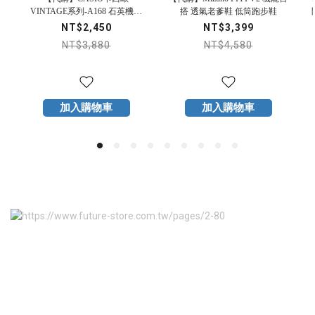
VINTAGE系列-A168 石英機芯
搭 透氣老爹鞋 低筒跑步鞋
不鏽鋼錶帶 黑色錶盤 黑魂 手錶
NT$2,450
NT$3,399
NT$3,880
NT$4,580
加入購物車
加入購物車