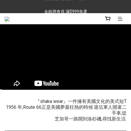
金銀牌會員 滿$999免運
任選兩件 折扣$60專區
任選兩件 折扣$60專區
『shaka wear』一件擁有美國文化的美式短T
1956 年,Route 66正是美國夢最狂熱的時候.退伍軍人開著二
手車,從
芝加哥一路開到洛杉磯,尋找新生活.