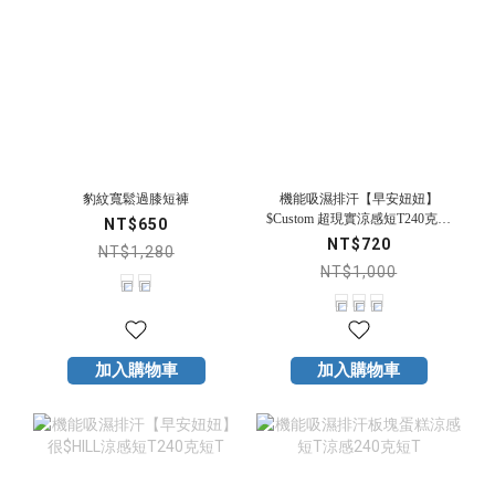
豹紋寬鬆過膝短褲
機能吸濕排汗【早安妞妞】
$Custom 超現實涼感短T240克短
NT$650
T
NT$720
NT$1,280
NT$1,000
加入購物車
加入購物車