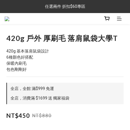
任選兩件 折扣$60專區
任選兩件 折扣$60專區
金銀牌會員 滿$999免運
任選兩件 折扣$60專區
420g 戶外 厚刷毛 落肩鼠袋大學T
420g 基本落肩鼠袋設計
6種顏色好搭配
保暖內刷毛
包色剛剛好
全店，全館 滿$999 免運
全店，消費滿 $1699 送 獨家福袋
NT$450
NT$880