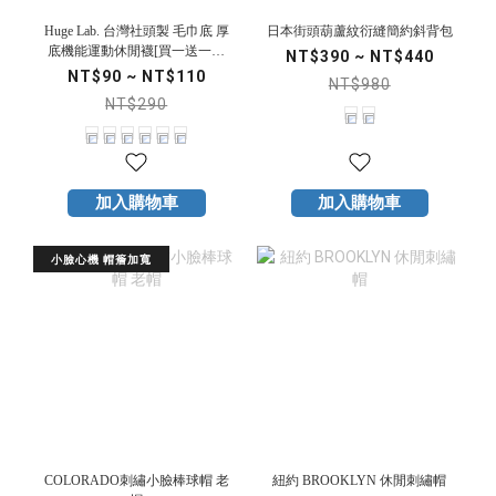
Huge Lab. 台灣社頭製 毛巾底 厚
日本街頭葫蘆紋衍縫簡約斜背包
底機能運動休閒襪[買一送一活
NT$390 ~ NT$440
動]
NT$90 ~ NT$110
NT$980
NT$290
加入購物車
加入購物車
小臉心機 帽簷加寬
COLORADO刺繡小臉棒球帽 老
紐約 BROOKLYN 休閒刺繡帽