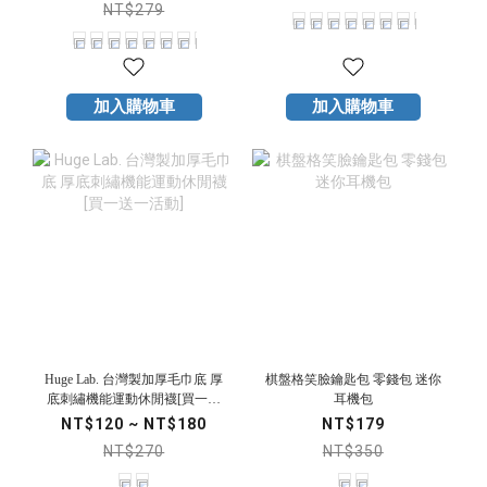
NT$279
加入購物車
加入購物車
Huge Lab. 台灣製加厚毛巾底 厚
棋盤格笑臉鑰匙包 零錢包 迷你
底刺繡機能運動休閒襪[買一送
耳機包
一活動]
NT$120 ~ NT$180
NT$179
NT$270
NT$350