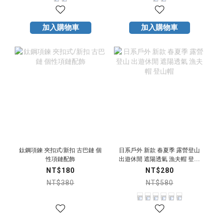
加入購物車
加入購物車
鈦鋼項鍊 夾扣式/新扣 古巴鏈 個
日系戶外 新款 春夏季 露營登山
性項鏈配飾
出遊休閒 遮陽透氣 漁夫帽 登山
帽
NT$180
NT$280
NT$380
NT$580